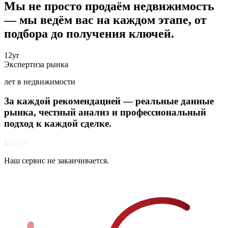
Мы не просто продаём недвижимость
— мы ведём вас на каждом этапе, от
подбора до получения ключей.
12
yr
Экспертиза рынка
лет в недвижимости
За каждой рекомендацией —
реальные данные
Более 12 лет на международном рынке недвижимости.
рынка
, честный анализ и профессиональный
Глубокая экспертиза в самых востребованных городах Коста-
подход к
каждой сделке
.
Бланки, подкреплённая сотнями успешных сделок.
Infinite
За каждой рекомендацией стоит тщательный анализ рынка,
Наш сервис не заканчивается.
проверенные данные и реальные цифры. Мы подходим к
каждой сделке профессионально — чтобы ваши решения
были взвешенными, а не эмоциональными.