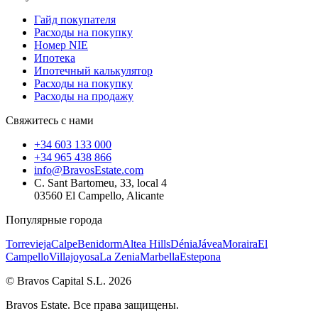
Гайд покупателя
Расходы на покупку
Номер NIE
Ипотека
Ипотечный калькулятор
Расходы на покупку
Расходы на продажу
Свяжитесь с нами
+34 603 133 000
+34 965 438 866
info@BravosEstate.com
C. Sant Bartomeu, 33, local 4
03560 El Campello, Alicante
Популярные города
Torrevieja
Calpe
Benidorm
Altea Hills
Dénia
Jávea
Moraira
El
Campello
Villajoyosa
La Zenia
Marbella
Estepona
© Bravos Capital S.L. 2026
Bravos Estate. Все права защищены.