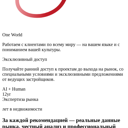
One
World
Сделка — это не финиш, а начало. Управление арендой, поиск
Работаем с клиентами по всему миру — на вашем языке и с
арендаторов, юридическая поддержка, перепродажа — мы
пониманием вашей культуры.
остаёмся вашей командой столько, сколько нужно.
Эксклюзивный доступ
Международная компания с первого дня. Мы понимаем
Получайте ранний доступ к проектам до выхода на рынок, со
приоритеты, культуру и ожидания клиентов со всего мира —
специальными условиями и эксклюзивными предложениями
и выстраиваем подход индивидуально.
от ведущих застройщиков.
AI + Human
Благодаря прямым партнёрствам с ведущими застройщиками
12
yr
и широкой сети контактов, наши клиенты получают доступ к
Мы не заменяем человека — но время это деньги. Наша
Экспертиза рынка
команда использует продвинутые AI-модели для анализа
любому проекту — включая предзапуски и закрытые
лет в недвижимости
рынка, сравнения объектов и поиска лучших возможностей
предложения.
быстрее.
За каждой рекомендацией —
реальные данные
рынка
, честный анализ и профессиональный