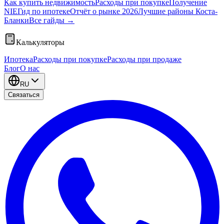
Как купить недвижимость
Расходы при покупке
Получение
NIE
Гид по ипотеке
Отчёт о рынке 2026
Лучшие районы Коста-
Бланки
Все гайды
→
Калькуляторы
Ипотека
Расходы при покупке
Расходы при продаже
Блог
О нас
RU
Связаться