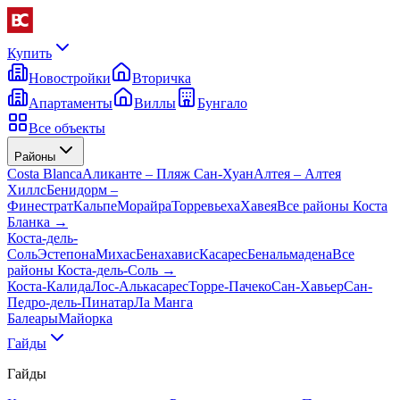
Купить
Новостройки
Вторичка
Апартаменты
Виллы
Бунгало
Все объекты
Районы
Costa Blanca
Аликанте – Пляж Сан-Хуан
Алтея – Алтея
Хиллс
Бенидорм –
Финестрат
Кальпе
Морайра
Торревьеха
Хавея
Все районы Коста
Бланка
→
Коста-дель-
Соль
Эстепона
Михас
Бенахавис
Касарес
Бенальмадена
Все
районы Коста-дель-Соль
→
Коста-Калида
Лос-Алькасарес
Торре-Пачеко
Сан-Хавьер
Сан-
Педро-дель-Пинатар
Ла Манга
Балеары
Майорка
Гайды
Гайды